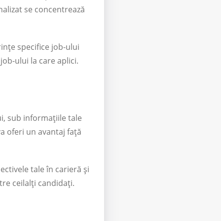
nalizat se concentrează
ințe specifice job-ului
ob-ului la care aplici.
, sub informațiile tale
a oferi un avantaj față
ctivele tale în carieră și
re ceilalți candidați.