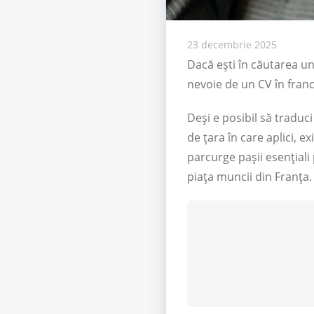
23 decembrie 2025
Dacă ești în căutarea un
nevoie de un CV în franc
Deși e posibil să traduci 
de țara în care aplici, e
parcurge pașii esențiali 
piața muncii din Franța.