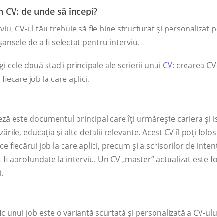
n CV: de unde să începi?
iu, CV-ul tău trebuie să fie bine structurat și personalizat p
șansele de a fi selectat pentru interviu.
i cele două stadii principale ale scrierii unui
CV
: crearea CV
iecare job la care aplici.
ză este documentul principal care îți urmărește cariera și is
lizările, educația și alte detalii relevante. Acest CV îl poți fol
ce fiecărui job la care aplici, precum și a scrisorilor de inten
t fi aprofundate la interviu. Un CV „master” actualizat este f
.
ic unui job este o variantă scurtată și personalizată a CV-ulu