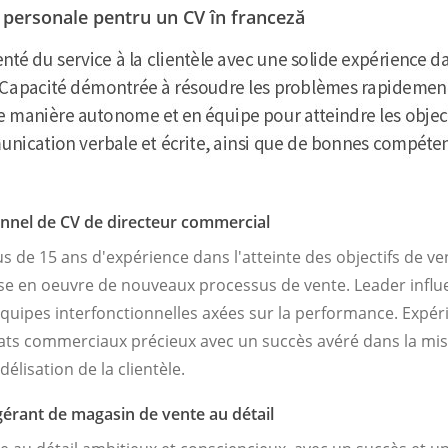
 personale pentru un CV în franceză
onnel de CV de directeur commercial
s de 15 ans d'expérience dans l'atteinte des objectifs de ve
e en oeuvre de nouveaux processus de vente. Leader influen
équipes interfonctionnelles axées sur la performance. Exp
iats commerciaux précieux avec un succès avéré dans la mi
délisation de la clientèle.
gérant de magasin de vente au détail