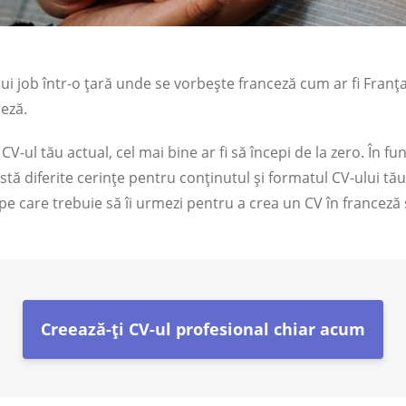
ui job într-o țară unde se vorbește franceză cum ar fi Franț
eză.
CV-ul tău actual, cel mai bine ar fi să începi de la zero. În fu
xistă diferite cerințe pentru conținutul și formatul CV-ului tău
pe care trebuie să îi urmezi pentru a crea un CV în franceză 
Creează-ți CV-ul profesional chiar acum