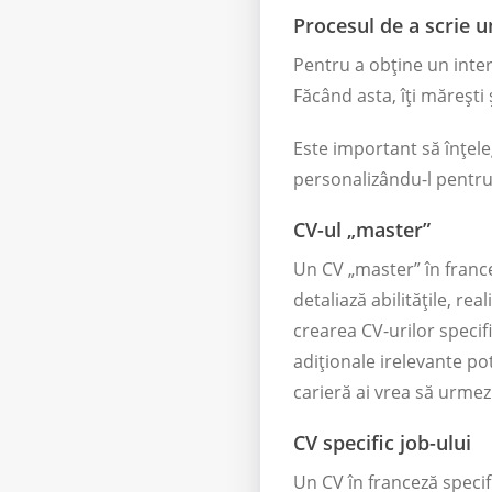
Procesul de a scrie u
Pentru a obține un interv
Făcând asta, îți mărești 
Este important să înțeleg
personalizându-l pentru f
CV-ul „master”
Un CV „master” în france
detaliază abilitățile, rea
crearea CV-urilor specifi
adiționale irelevante po
carieră ai vrea să urmezi
CV specific job-ului
Un CV în franceză specif