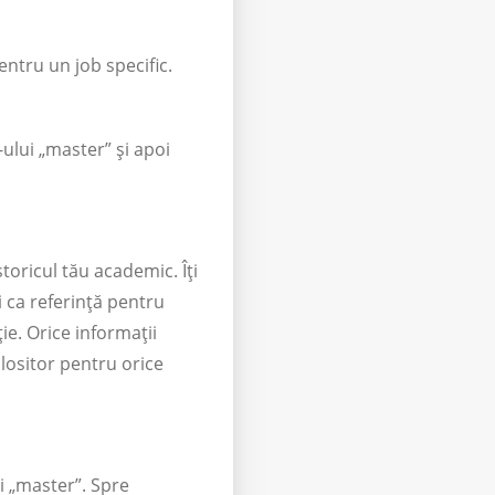
entru un job specific.
-ului „master” și apoi
toricul tău academic. Îți
osi ca referință pentru
ție. Orice informații
olositor pentru orice
i „master”. Spre