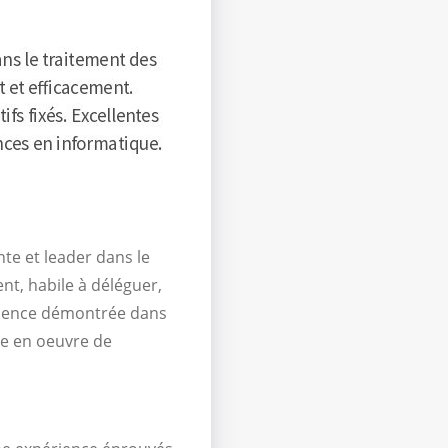
nte et leader dans le
t, habile à déléguer,
érience démontrée dans
se en oeuvre de