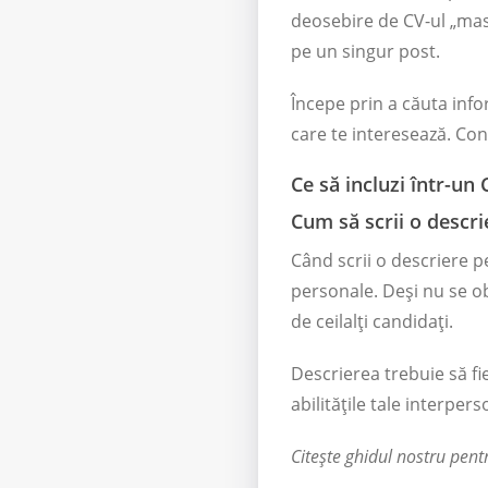
deosebire de CV-ul „mas
pe un singur post.
Începe prin a căuta info
care te interesează. Cont
Ce să incluzi într-un 
Cum să scrii o descri
Când scrii o descriere pe
personale. Deși nu se ob
de ceilalți candidați.
Descrierea trebuie să fie
abilitățile tale interper
Citește ghidul nostru pent