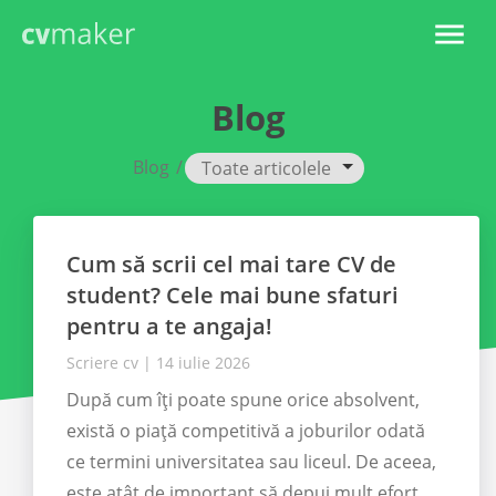
Blog
Blog
/
Toate articolele
Cum să scrii cel mai tare CV de
student? Cele mai bune sfaturi
pentru a te angaja!
Scriere cv
|
14 iulie 2026
După cum îți poate spune orice absolvent,
există o piață competitivă a joburilor odată
ce termini universitatea sau liceul. De aceea,
este atât de important să depui mult efort