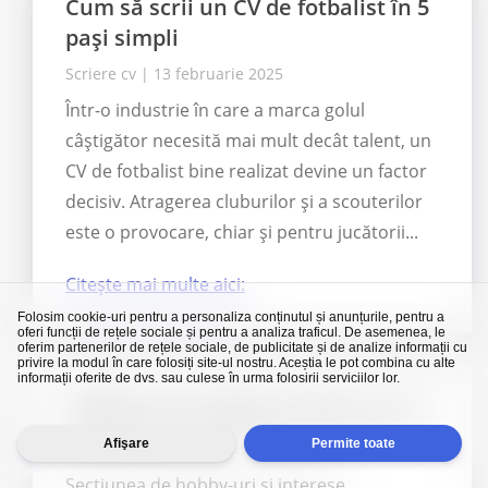
Cum să scrii un CV de fotbalist în 5
pași simpli
Scriere cv
|
13 februarie 2025
Într-o industrie în care a marca golul
câștigător necesită mai mult decât talent, un
CV de fotbalist bine realizat devine un factor
decisiv. Atragerea cluburilor și a scouterilor
este o provocare, chiar și pentru jucătorii...
Citește mai multe aici:
Folosim cookie-uri pentru a personaliza conținutul și anunțurile, pentru a
oferi funcții de rețele sociale și pentru a analiza traficul. De asemenea, le
oferim partenerilor de rețele sociale, de publicitate și de analize informații cu
privire la modul în care folosiți site-ul nostru. Aceștia le pot combina cu alte
informații oferite de dvs. sau culese în urma folosirii serviciilor lor.
Hobby-urile trebuie incluse în CV?
Afişare
Permite toate
Scriere cv
|
05 februarie 2025
Secțiunea de hobby-uri și interese