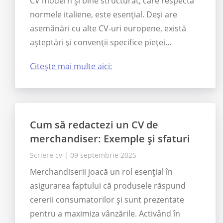
CV modern și bine structurat, care respectă
normele italiene, este esențial. Deși are
asemănări cu alte CV-uri europene, există
așteptări și convenții specifice pieței...
Citește mai multe aici:
Cum să redactezi un CV de
merchandiser: Exemple și sfaturi
Scriere cv
|
09 septembrie 2025
Merchandiserii joacă un rol esențial în
asigurarea faptului că produsele răspund
cererii consumatorilor și sunt prezentate
pentru a maximiza vânzările. Activând în