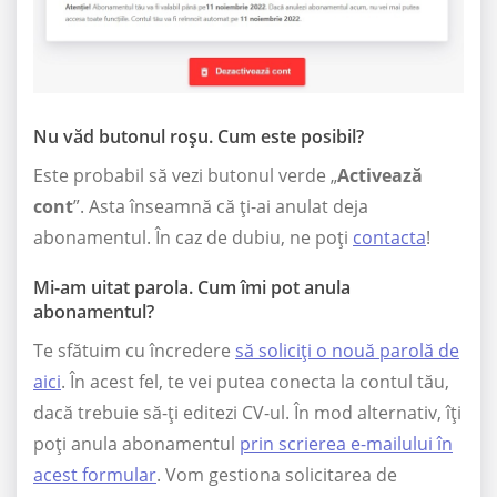
Nu văd butonul roșu. Cum este posibil?
Este probabil să vezi butonul verde „
Activează
cont
”. Asta înseamnă că ți-ai anulat deja
abonamentul. În caz de dubiu, ne poți
contacta
!
Mi-am uitat parola. Cum îmi pot anula
abonamentul?
Te sfătuim cu încredere
să soliciți o nouă parolă de
aici
. În acest fel, te vei putea conecta la contul tău,
dacă trebuie să-ți editezi CV-ul. În mod alternativ, îți
poți anula abonamentul
prin scrierea e-mailului în
acest formular
. Vom gestiona solicitarea de