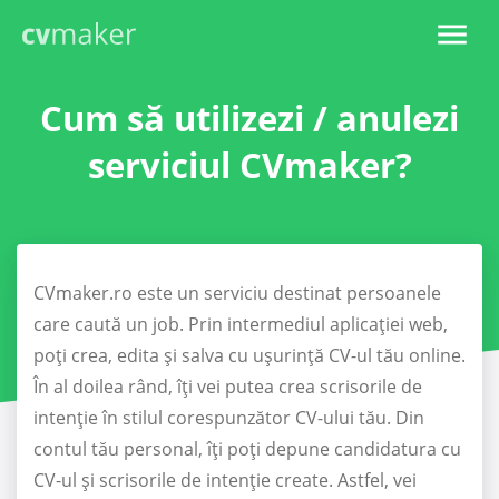
Cum să utilizezi / anulezi
serviciul CVmaker?
CVmaker.ro este un serviciu destinat persoanele
care caută un job. Prin intermediul aplicației web,
poți crea, edita și salva cu ușurință CV-ul tău online.
În al doilea rând, îți vei putea crea scrisorile de
intenție în stilul corespunzător CV-ului tău. Din
contul tău personal, îți poți depune candidatura cu
CV-ul și scrisorile de intenție create. Astfel, vei