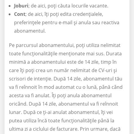
Joburi
; de aici, poți căuta locurile vacante.
Cont
; de aici, îți poți edita credențialele,
preferințele pentru e-mail și anula sau reactiva
abonamentul.
Pe parcursul abonamentului, poți utiliza nelimitat
toate funcționalitățile menționate mai sus. Durata
minimă a abonamentului este de 14 zile, timp în
care îți poți crea un număr nelimitat de CV-uri și
scrisori de intenție. După 14 zile, abonamentul tău
va fi reînnoit în mod automat cu o lună, până când
acesta va fi anulat. Îți poți anula abonamentul
oricând. După 14 zile, abonamentul va fi reînnoit
lunar. După ce ți-ai anulat abonamentul, îți vei
putea utiliza încă toate funcționalitățile până la
ultima zi a ciclului de facturare. Prin urmare, dacă