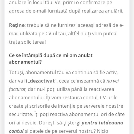
anulare în locul tău. Vei primi o confirmare pe
adresa de e-mail furnizată după realizarea anulării.
Reține
: trebuie să ne furnizezi aceeași adresă de e-
mail utilizată pe CV-ul tău, altfel nu-ți vom putea
trata solicitarea!
Ce se întâmplă după ce mi-am anulat
abonamentul?
Totuși, abonamentul tău va continua să fie activ,
dar va fi „
dezactivat
”, ceea ce înseamnă că
nu vei
facturat
, dar nu-l poți utiliza până la reactivarea
abonamentului. Îți vom restaura contul, CV-urile
create și scrisorile de intenție pe serverele noastre
securizate. Îți poți reactiva abonamentul ori de câte
ori ai nevoie. Dorești să-ți ștergi
pentru totdeauna
contul
și datele de pe serverul nostru? Nicio