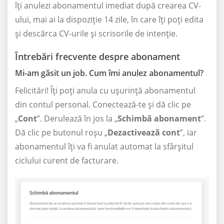
îți anulezi abonamentul imediat după crearea CV-
ului, mai ai la dispoziție 14 zile, în care îți poți edita
și descărca CV-urile și scrisorile de intenție.
Întrebări frecvente despre abonament
Mi-am găsit un job. Cum îmi anulez abonamentul?
Felicitări! Îți poți anula cu ușurință abonamentul
din contul personal. Conectează-te și dă clic pe
„
Cont
”. Derulează în jos la „
Schimbă abonament
”.
Dă clic pe butonul roșu „
Dezactivează cont
”, iar
abonamentul îți va fi anulat automat la sfârșitul
ciclului curent de facturare.