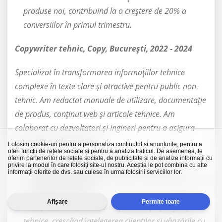
produse noi, contribuind la o creștere de 20% a
conversiilor în primul trimestru.
Copywriter tehnic, Copy, București, 2022 - 2024
Specializat în transformarea informațiilor tehnice
complexe în texte clare și atractive pentru public non-
tehnic. Am redactat manuale de utilizare, documentație
de produs, conținut web și articole tehnice. Am
colaborat cu dezvoltatori și ingineri pentru a asigura
acuratețea informațiilor.
Folosim cookie-uri pentru a personaliza conținutul și anunțurile, pentru a
oferi funcții de rețele sociale și pentru a analiza traficul. De asemenea, le
oferim partenerilor de rețele sociale, de publicitate și de analize informații cu
Am creat documentație tehnică ce a crescut
privire la modul în care folosiți site-ul nostru. Aceștia le pot combina cu alte
informații oferite de dvs. sau culese în urma folosirii serviciilor lor.
satisfacția utilizatorilor cu 15% și a redus solicitările
către suport cu 25%.
Afişare
Permite toate
Am optimizat descrierile de produse și specificațiile
tehnice, crescând înțelegerea clienților și vânzările cu