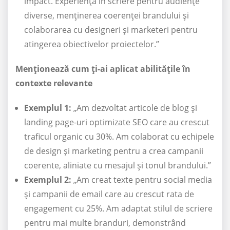
impact. Experiență în scriere pentru audiențe
diverse, menținerea coerenței brandului și
colaborarea cu designeri și marketeri pentru
atingerea obiectivelor proiectelor.”
Menționează cum ți-ai aplicat abilitățile în
contexte relevante
Exemplul 1:
„Am dezvoltat articole de blog și
landing page-uri optimizate SEO care au crescut
traficul organic cu 30%. Am colaborat cu echipele
de design și marketing pentru a crea campanii
coerente, aliniate cu mesajul și tonul brandului.”
Exemplul 2:
„Am creat texte pentru social media
și campanii de email care au crescut rata de
engagement cu 25%. Am adaptat stilul de scriere
pentru mai multe branduri, demonstrând