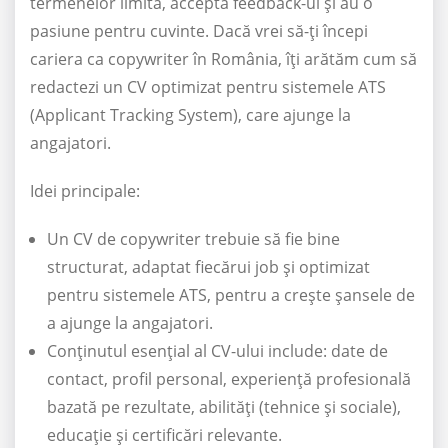
termenelor limită, acceptă feedback-ul și au o
pasiune pentru cuvinte. Dacă vrei să-ți începi
cariera ca copywriter în România, îți arătăm cum să
redactezi un CV optimizat pentru sistemele ATS
(Applicant Tracking System), care ajunge la
angajatori.
Idei principale:
Un CV de copywriter trebuie să fie bine
structurat, adaptat fiecărui job și optimizat
pentru sistemele ATS, pentru a crește șansele de
a ajunge la angajatori.
Conținutul esențial al CV-ului include: date de
contact, profil personal, experiență profesională
bazată pe rezultate, abilități (tehnice și sociale),
educație și certificări relevante.