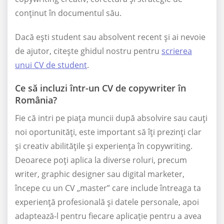
conținut în documentul său.
Dacă ești student sau absolvent recent și ai nevoie
de ajutor, citește ghidul nostru pentru
scrierea
unui CV de student
.
Ce să incluzi într-un CV de copywriter în
România?
Fie că intri pe piața muncii după absolvire sau cauți
noi oportunități, este important să îți prezinți clar
și creativ abilitățile și experiența în copywriting.
Deoarece poți aplica la diverse roluri, precum
writer, graphic designer sau digital marketer,
începe cu un CV „master” care include întreaga ta
experiență profesională și datele personale, apoi
adaptează-l pentru fiecare aplicație pentru a avea