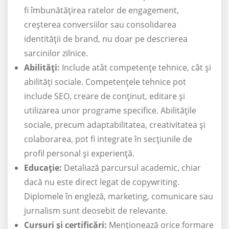
fi îmbunătățirea ratelor de engagement,
creșterea conversiilor sau consolidarea
identității de brand, nu doar pe descrierea
sarcinilor zilnice.
Abilități:
Include atât competențe tehnice, cât și
abilități sociale. Competențele tehnice pot
include SEO, creare de conținut, editare și
utilizarea unor programe specifice. Abilitățile
sociale, precum adaptabilitatea, creativitatea și
colaborarea, pot fi integrate în secțiunile de
profil personal și experiență.
Educație:
Detaliază parcursul academic, chiar
dacă nu este direct legat de copywriting.
Diplomele în engleză, marketing, comunicare sau
jurnalism sunt deosebit de relevante.
Cursuri și certificări:
Menționează orice formare