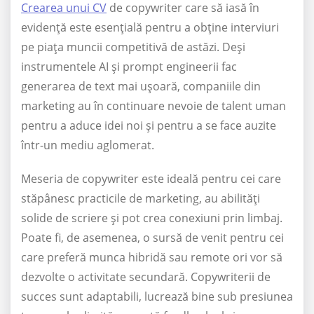
Crearea unui CV
de copywriter care să iasă în
evidență este esențială pentru a obține interviuri
pe piața muncii competitivă de astăzi. Deși
instrumentele AI și prompt engineerii fac
generarea de text mai ușoară, companiile din
marketing au în continuare nevoie de talent uman
pentru a aduce idei noi și pentru a se face auzite
într-un mediu aglomerat.
Meseria de copywriter este ideală pentru cei care
stăpânesc practicile de marketing, au abilități
solide de scriere și pot crea conexiuni prin limbaj.
Poate fi, de asemenea, o sursă de venit pentru cei
care preferă munca hibridă sau remote ori vor să
dezvolte o activitate secundară. Copywriterii de
succes sunt adaptabili, lucrează bine sub presiunea